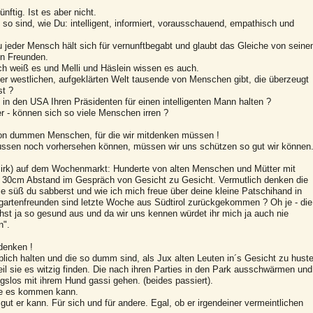
nftig. Ist es aber nicht.
o sind, wie Du: intelligent, informiert, vorausschauend, empathisch und
 jeder Mensch hält sich für vernunftbegabt und glaubt das Gleiche von sein
en Freunden.
 ich weiß es und Melli und Häslein wissen es auch.
der westlichen, aufgeklärten Welt tausende von Menschen gibt, die überzeugt
st ?
n den USA Ihren Präsidenten für einen intelligenten Mann halten ?
er - können sich so viele Menschen irren ?
 von dummen Menschen, für die wir mitdenken müssen !
lussen noch vorhersehen können, müssen wir uns schützen so gut wir können
irk) auf dem Wochenmarkt: Hunderte von alten Menschen und Mütter mit
ine 30cm Abstand im Gespräch von Gesicht zu Gesicht. Vermutlich denken die
e süß du sabberst und wie ich mich freue über deine kleine Patschihand in
artenfreunden sind letzte Woche aus Südtirol zurückgekommen ? Oh je - die
ehst ja so gesund aus und da wir uns kennen würdet ihr mich ja auch nie
n".
tdenken !
rblich halten und die so dumm sind, als Jux alten Leuten in´s Gesicht zu hust
eil sie es witzig finden. Die nach ihren Parties in den Park ausschwärmen und
slos mit ihrem Hund gassi gehen. (beides passiert).
ie es kommen kann.
gut er kann. Für sich und für andere. Egal, ob er irgendeiner vermeintlichen