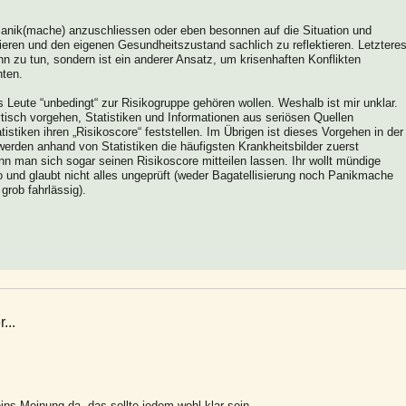
r Panik(mache) anzuschliessen oder eben besonnen auf die Situation und
ren und den eigenen Gesundheitszustand sachlich zu reflektieren. Letztere
nn zu tun, sondern ist ein anderer Ansatz, um krisenhaften Konflikten
nten.
Leute “unbedingt“ zur Risikogruppe gehören wollen. Weshalb ist mir unklar.
lytisch vorgehen, Statistiken und Informationen aus seriösen Quellen
tiken ihren „Risikoscore“ feststellen. Im Übrigen ist dieses Vorgehen in der
werden anhand von Statistiken die häufigsten Krankheitsbilder zuerst
 man sich sogar seinen Risikoscore mitteilen lassen. Ihr wollt mündige
o und glaubt nicht alles ungeprüft (weder Bagatellisierung noch Panikmache
 grob fahrlässig).
...
eins Meinung da, das sollte jedem wohl klar sein.