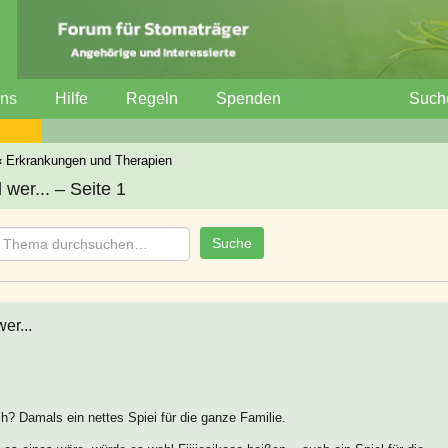
uns
Hilfe
Regeln
Spenden
Such
‹
Erkrankungen und Therapien
wer... – Seite 1
er...
ch? Damals ein nettes Spiei für die ganze Familie.