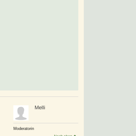
s
Melli
Moderatorin