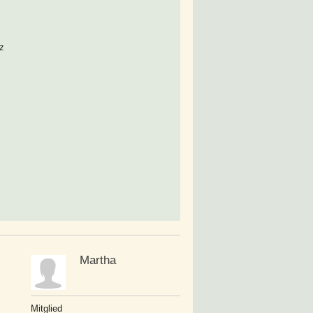
rz
Martha
Mitglied