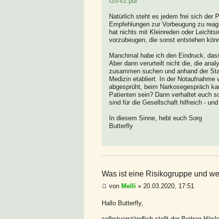
rzo-v2.pdf
Natürlich steht es jedem frei sich de
Empfehlungen zur Vorbeugung zu reagie
hat nichts mit Kleinreden oder Leichtsi
vorzubeugen, die sonst entstehen kön
Manchmal habe ich den Eindruck, dass 
Aber dann verurteilt nicht die, die ana
zusammen suchen und anhand der Statis
Medizin etabliert. In der Notaufnahme 
abgesprüht, beim Narkosegespräch kann
Patienten sein? Dann verhaltet euch s
sind für die Gesellschaft hilfreich - und
In diesem Sinne, hebt euch Sorg
Butterfly
Was ist eine Risikogruppe und wer
von
Melli
» 20.03.2020, 17:51
Hallo Butterfly,
selbstverständlich stellt der Beitrag Häsl