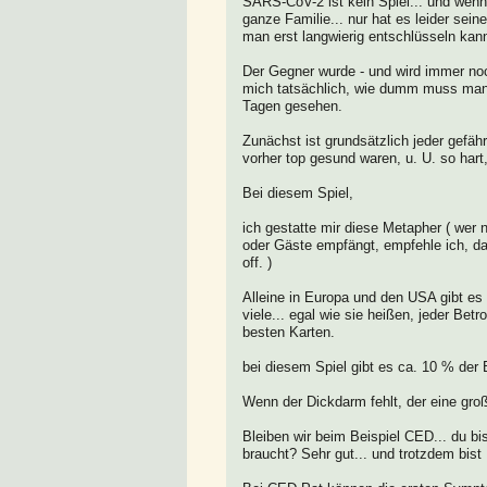
SARS-CoV-2 ist kein Spiel... und wenn 
ganze Familie... nur hat es leider sei
man erst langwierig entschlüsseln kan
Der Gegner wurde - und wird immer noch
mich tatsächlich, wie dumm muss man se
Tagen gesehen.
Zunächst ist grundsätzlich jeder gefäh
vorher top gesund waren, u. U. so har
Bei diesem Spiel,
ich gestatte mir diese Metapher ( we
oder Gäste empfängt, empfehle ich, da
off. )
Alleine in Europa und den USA gibt es
viele... egal wie sie heißen, jeder Bet
besten Karten.
bei diesem Spiel gibt es ca. 10 % der
Wenn der Dickdarm fehlt, der eine groß
Bleiben wir beim Beispiel CED... du bi
braucht? Sehr gut... und trotzdem bist