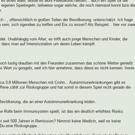
es eines wäre, würde es wohl Fiiiiesikooo heißen... auch ein Spiel für die
ne eigenen Spielregeln, teilweise sogar welche, die noch niemand kennt bzw di
n.
 - , offensichtlich in großen Teilen der Bevölkerung, unterschätzt. Ich frage
in, sich irgendwo zu treffen und Eis zu essen? Als Beispiel... hier vor zwe
rdet. Unabhängig vom Alter; es trifft auch junge Menschen und Kinder, die
t, dass man auf Intensivstation um deren Leben kämpft.
r noch lustig draußen mit den Freunden zusammen das schöne Wetter genießt
s Wort zu googeln, weil ich hier annehme, dass diese es nicht kennen. Ironie
 ca 3,8 Millionen Menschen mit Crohn... Autoimmunerkrankungen gibt es
roffene zählt zur Risikogruppe und hat somit in diesem Spiel nicht gerade die
 Bevölkerung, die an einer Autoimmunerkrankung leiden.
e Rolle beim Immunsystem spielt, ist das ein deutlich erhöhtes Risiko.
st seit 500 Jahren in Remission? Nimmst keine Medizin, weil es keine
 Du eine Risikogruppe...