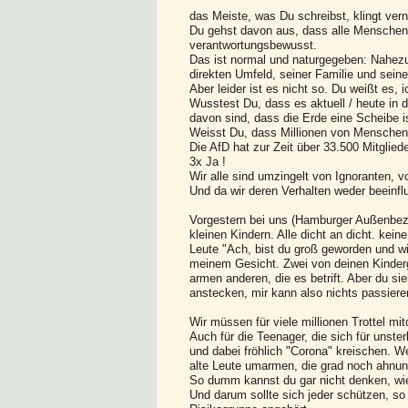
das Meiste, was Du schreibst, klingt vernü
Du gehst davon aus, dass alle Menschen s
verantwortungsbewusst.
Das ist normal und naturgegeben: Nahezu
direkten Umfeld, seiner Familie und sein
Aber leider ist es nicht so. Du weißt es,
Wusstest Du, dass es aktuell / heute in 
davon sind, dass die Erde eine Scheibe i
Weisst Du, dass Millionen von Menschen i
Die AfD hat zur Zeit über 33.500 Mitglied
3x Ja !
Wir alle sind umzingelt von Ignoranten,
Und da wir deren Verhalten weder beeinf
Vorgestern bei uns (Hamburger Außenbez
kleinen Kindern. Alle dicht an dicht. ke
Leute "Ach, bist du groß geworden und wi
meinem Gesicht. Zwei von deinen Kinderg
armen anderen, die es betrift. Aber du si
anstecken, mir kann also nichts passiere
Wir müssen für viele millionen Trottel mi
Auch für die Teenager, die sich für unste
und dabei fröhlich "Corona" kreischen. W
alte Leute umarmen, die grad noch ahnung
So dumm kannst du gar nicht denken, w
Und darum sollte sich jeder schützen, so 