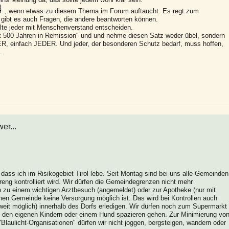
, wenn etwas zu diesem Thema im Forum auftaucht. Es regt zum
 gibt es auch Fragen, die andere beantworten können.
sollte jeder mit Menschenverstand entscheiden.
t 500 Jahren in Remission" und und nehme diesen Satz weder übel, sondern
, einfach JEDER. Und jeder, der besonderen Schutz bedarf, muss hoffen,
.
er...
dass ich im Risikogebiet Tirol lebe. Seit Montag sind bei uns alle Gemeinden
eng kontrolliert wird. Wir dürfen die Gemeindegrenzen nicht mehr
n zu einem wichtigen Arztbesuch (angemeldet) oder zur Apotheke (nur mit
igenen Gemeinde keine Versorgung möglich ist. Das wird bei Kontrollen auch
weit möglich) innerhalb des Dorfs erledigen. Wir dürfen noch zum Supermarkt
mit den eigenen Kindern oder einem Hund spazieren gehen. Zur Minimierung vo
"Blaulicht-Organisationen" dürfen wir nicht joggen, bergsteigen, wandern oder