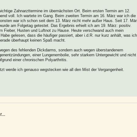
wichtige Zahnarzttermine im übernächsten Ort. Beim ersten Termin am 12.
nd voll. Ich wartete im Gang. Beim zweiten Termin am 16. März war ich die
nsonsten war ich schon seit dem 13. März nicht mehr außer Haus. Seit 17. Mä
rde am Folgetag getestet. Das Ergebnis erhielt ich am 19. März: positiv.
dem Fieber, Husten und Luftnot zu Hause. Heute verschwand auch mein
e gelesen, dass die häufiger passiert, aber i.d.R. nur kurz anhält, was ich
 gerade überhaupt keinen Spaß macht.
r wegen des fehlenden Dickdarms, sondern auch wegen überstandenem
ngenentzündungen, einer Lungenembolie, sehr starkem Untergewicht und nicht
grund einer chronischen Polyarthritis.
etzt werde ich genauso wegstecken wie all den Mist der Vergangenheit.
...