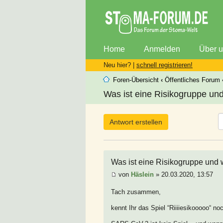
Home
Anmelden
Über 
Neu hier? |
schnell registrieren!
Foren-Übersicht
‹
Öffentliches Forum
Was ist eine Risikogruppe und 
Antwort erstellen
Was ist eine Risikogruppe und w
von
Häslein
» 20.03.2020, 13:57
Tach zusammen,
kennt Ihr das Spiel “Riiiiesikooooo“ no