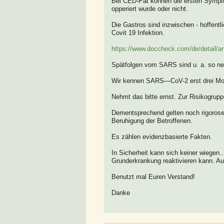
Bei CED-Pat können die ersten Symptom
opperiert wurde oder nicht.
Die Gastros sind inzwischen - hoffentli
Covit 19 Infektion.
https://www.doccheck.com/de/detail/arti
Spätfolgen vom SARS sind u. a. so ne
Wir kennen SARS—CoV-2 erst drei Monat
Nehmt das bitte ernst. Zur Risikogrupp
Dementsprechend gelten noch rigorose
Beruhigung der Betroffenen.
Es zählen evidenzbasierte Fakten.
In Sicherheit kann sich keiner wiegen
Grunderkrankung reaktivieren kann. Auc
Benutzt mal Euren Verstand!
Danke