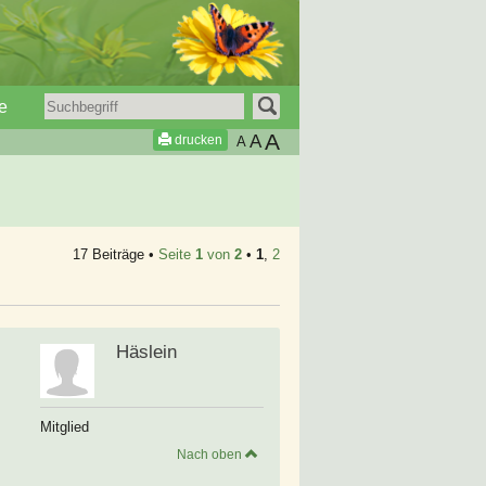
e
A
A
drucken
A
17 Beiträge •
Seite
1
von
2
•
1
,
2
Häslein
Mitglied
Nach oben