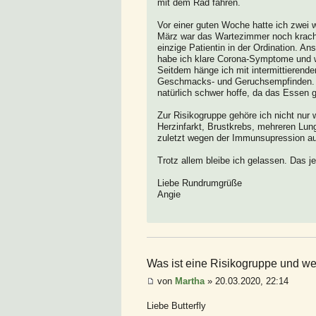
mit dem Rad fahren.
Vor einer guten Woche hatte ich zwei 
März war das Wartezimmer noch krache
einzige Patientin in der Ordination. A
habe ich klare Corona-Symptome und wu
Seitdem hänge ich mit intermittieren
Geschmacks- und Geruchsempfinden. Hab
natürlich schwer hoffe, da das Essen
Zur Risikogruppe gehöre ich nicht nu
Herzinfarkt, Brustkrebs, mehreren Lu
zuletzt wegen der Immunsupression auf
Trotz allem bleibe ich gelassen. Das j
Liebe Rundrumgrüße
Angie
Was ist eine Risikogruppe und wer
von
Martha
» 20.03.2020, 22:14
Liebe Butterfly