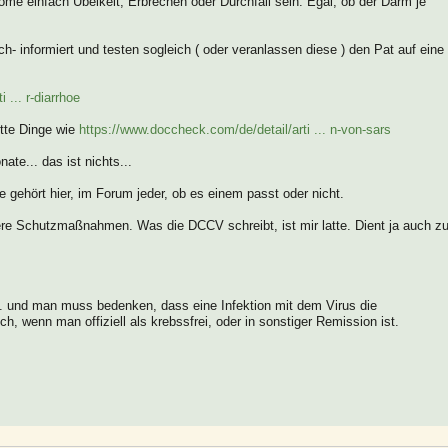
e einfach Übelkeit, Erbrechen oder Durchfall sein. Egal, ob der Darm je
ch- informiert und testen sogleich ( oder veranlassen diese ) den Pat auf eine
 ... r-diarrhoe
tte Dinge wie
https://www.doccheck.com/de/detail/arti ... n-von-sars
e... das ist nichts...
e gehört hier, im Forum jeder, ob es einem passt oder nicht.
re Schutzmaßnahmen. Was die DCCV schreibt, ist mir latte. Dient ja auch zu
... und man muss bedenken, dass eine Infektion mit dem Virus die
h, wenn man offiziell als krebssfrei, oder in sonstiger Remission ist.