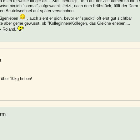
 mich teilweise länger als 1 Std. "beruhigt". Im Lauf der Zeit kamen so die 1
ise bin ich "normal" aufgewacht. Jetzt, nach dem Frühstück, füllt der Darm
den Beutelwechsel auf später verschoben.
Eigenleben
, auch zieht er sich, bevor er "spuckt" oft erst gut sichtbar
e aber gerne gewusst, ob "Kolleginnen/Kollegen, das Gleiche erleben....
- Roland.
m
 über 10kg heben!
arm