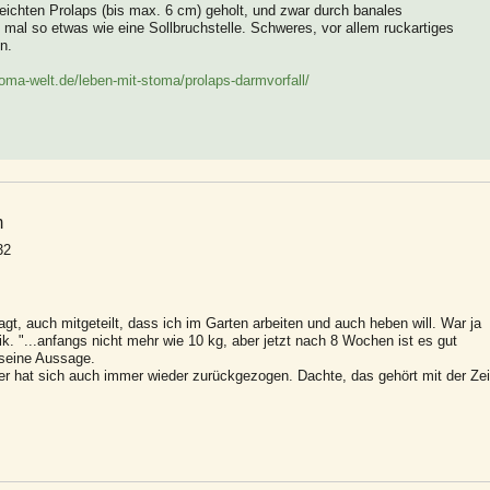
 leichten Prolaps (bis max. 6 cm) geholt, und zwar durch banales
 mal so etwas wie eine Sollbruchstelle. Schweres, vor allem ruckartiges
n.
oma-welt.de/leben-mit-stoma/prolaps-darmvorfall/
m
32
gt, auch mitgeteilt, dass ich im Garten arbeiten und auch heben will. War ja
k. "...anfangs nicht mehr wie 10 kg, aber jetzt nach 8 Wochen ist es gut
 seine Aussage.
r hat sich auch immer wieder zurückgezogen. Dachte, das gehört mit der Zei