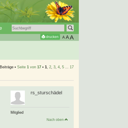
e
A
A
drucken
A
Beiträge •
Seite
1
von
17
•
1
,
2
,
3
,
4
,
5
...
17
rs_sturschädel
Mitglied
Nach oben