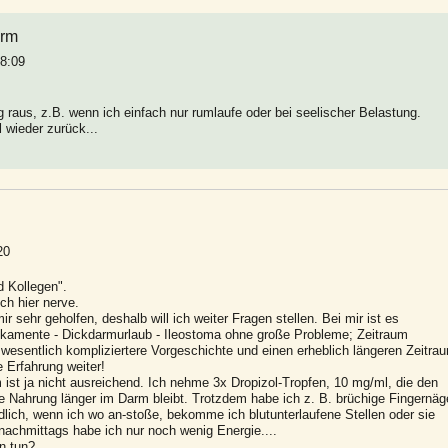
arm
18:09
aus, z.B. wenn ich einfach nur rumlaufe oder bei seelischer Belastung.
 wieder zurück...
20
 Kollegen".
ch hier nerve.
r sehr geholfen, deshalb will ich weiter Fragen stellen. Bei mir ist es
dikamente - Dickdarmurlaub - Ileostoma ohne große Probleme; Zeitraum
 wesentlich kompliziertere Vorgeschichte und einen erheblich längeren Zeitra
e Erfahrung weiter!
st ja nicht ausreichend. Ich nehme 3x Dropizol-Tropfen, 10 mg/ml, die den
 Nahrung länger im Darm bleibt. Trotzdem habe ich z. B. brüchige Fingernäg
lich, wenn ich wo an-stoße, bekomme ich blutunterlaufene Stellen oder sie
 nachmittags habe ich nur noch wenig Energie....
n tun?