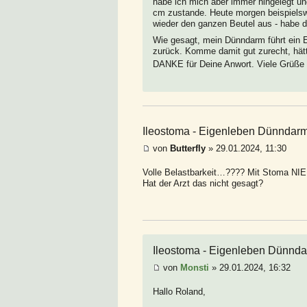
habe ich mich aber immer hingelegt und
cm zustande. Heute morgen beispielswe
wieder den ganzen Beutel aus - habe 
Wie gesagt, mein Dünndarm führt ein 
zurück. Komme damit gut zurecht, hätt
DANKE für Deine Anwort. Viele Grüße 
Ileostoma - Eigenleben Dünndar
von
Butterfly
» 29.01.2024, 11:30
Volle Belastbarkeit…???? Mit Stoma NIE
Hat der Arzt das nicht gesagt?
Ileostoma - Eigenleben Dünnd
von
Monsti
» 29.01.2024, 16:32
Hallo Roland,