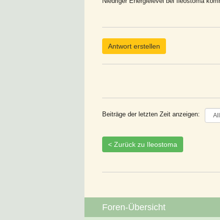
Niedriger Energielevel bei Ileostoma ko
Antwort erstellen
Beiträge der letzten Zeit anzeigen:
< Zurück zu Ileostoma
Foren-Übersicht