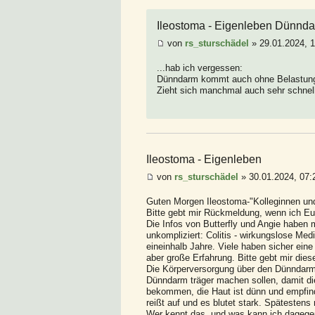
Ileostoma - Eigenleben Dünnd
von
rs_sturschädel
» 29.01.2024, 
...hab ich vergessen:
Dünndarm kommt auch ohne Belastung r
Zieht sich manchmal auch sehr schnell
Ileostoma - Eigenleben
von
rs_sturschädel
» 30.01.2024, 07:
Guten Morgen Ileostoma-"Kolleginnen und
Bitte gebt mir Rückmeldung, wenn ich Eu
Die Infos von Butterfly und Angie haben mi
unkompliziert: Colitis - wirkungslose Me
eineinhalb Jahre. Viele haben sicher eine
aber große Erfahrung. Bitte gebt mir dies
Die Körperversorgung über den Dünndarm i
Dünndarm träger machen sollen, damit die
bekommen, die Haut ist dünn und empfind
reißt auf und es blutet stark. Spätestens
Wer kennt das, und was kann ich dagege