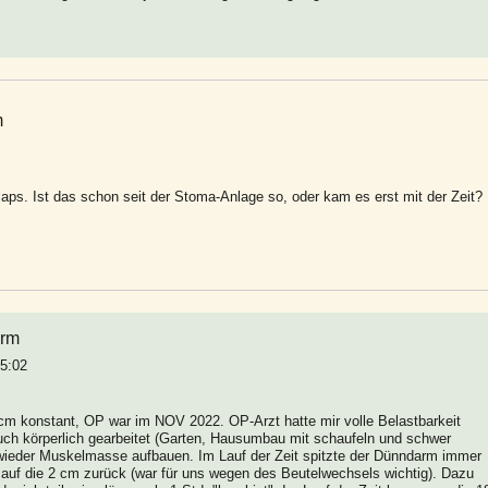
m
aps. Ist das schon seit der Stoma-Anlage so, oder kam es erst mit der Zeit?
arm
05:02
2 cm konstant, OP war im NOV 2022. OP-Arzt hatte mir volle Belastbarkeit
auch körperlich gearbeitet (Garten, Hausumbau mit schaufeln und schwer
 wieder Muskelmasse aufbauen. Im Lauf der Zeit spitzte der Dünndarm immer
r auf die 2 cm zurück (war für uns wegen des Beutelwechsels wichtig). Dazu