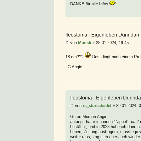
DANKE für alle Infos
Ileostoma - Eigenleben Dünndar
von
Monsti
» 28.01.2024, 19:45
18 cm???
Das klingt nach einem Prol
LG Angie
Ileostoma - Eigenleben Dünnd
von
rs_sturschädel
» 29.01.2024, 
Guten Morgen Angie,
anfangs hatte ich einen "Nippel", ca 
bestätigt, und in 2023 habe ich dann 
heben, Zeitung austragen), musste ja
weiter raus, zog sich aber auch wiede