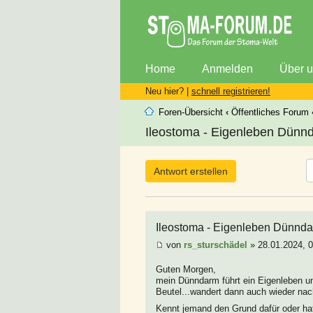
Home
Anmelden
Über 
Neu hier? |
schnell registrieren!
Foren-Übersicht
‹
Öffentliches Forum
Ileostoma - Eigenleben Dünnd
Antwort erstellen
Ileostoma - Eigenleben Dünnd
von
rs_sturschädel
» 28.01.2024, 
Guten Morgen,
mein Dünndarm führt ein Eigenleben 
Beutel...wandert dann auch wieder nac
Kennt jemand den Grund dafür oder hat 