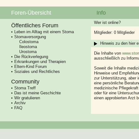
Foren-Übersicht
Info
Wer ist online?
Öffentliches Forum
Leben im Alltag mit einem Stoma
Mitglieder: 0 Mitglieder
Stomaversorgung
Colostoma
Hinweis zu den hier e
Ileostoma
Urostoma
Die Inhalte von
www.stom
Die Rückverlegung
ausschließlich zu Infor
Erkrankungen und Therapien
Eltern-Kind Forum
Soweit die Inhalte mediz
Soziales und Rechtliches
Hinweise und Empfehlung
zur Unterstützung, aber i
Community
eine persönliche Beratung
Stoma Treff
medizinische Pflegekraft
Das ist meine Geschichte
oder für eine Untersuch
Wir gratulieren
einen approbierten Arzt 
Archiv
FAQ