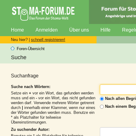
Home
Anmelden
Über uns
Hilfe
Regel
Neu hier? |
schnell registrieren!
Foren-Übersicht
Suche
Suchanfrage
Suche nach Wörtern:
Setze ein
+
vor ein Wort, das gefunden werden
muss und ein
-
vor ein Wort, das nicht gefunden
Nach allen Begr
werden darf. Verwende mehrere Wörter getrennt
Nach einem Begr
durch
|
innerhalb einer Klammer, wenn nur eines
der Wörter gefunden werden muss. Benutze ein
* als Platzhalter für teilweise
Übereinstimmungen.
Zu suchender Autor:
Benutze ein * als Platzhalter für teilweise