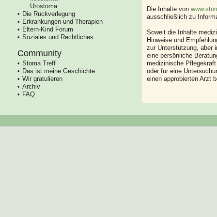
Urostoma
Die Inhalte von
www.stom
Die Rückverlegung
ausschließlich zu Infor
Erkrankungen und Therapien
Eltern-Kind Forum
Soweit die Inhalte mediz
Soziales und Rechtliches
Hinweise und Empfehlung
zur Unterstützung, aber i
Community
eine persönliche Beratung
Stoma Treff
medizinische Pflegekraft
Das ist meine Geschichte
oder für eine Untersuch
Wir gratulieren
einen approbierten Arzt 
Archiv
FAQ