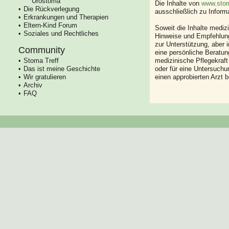
Urostoma
Die Inhalte von
www.stom
Die Rückverlegung
ausschließlich zu Infor
Erkrankungen und Therapien
Eltern-Kind Forum
Soweit die Inhalte mediz
Soziales und Rechtliches
Hinweise und Empfehlung
zur Unterstützung, aber i
Community
eine persönliche Beratung
Stoma Treff
medizinische Pflegekraft
Das ist meine Geschichte
oder für eine Untersuch
Wir gratulieren
einen approbierten Arzt 
Archiv
FAQ