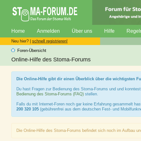
Home
Anmelden
Über uns
Hilfe
Regel
Neu hier? |
schnell registrieren!
Foren-Übersicht
Online-Hilfe des Stoma-Forums
Die Online-Hilfe gibt dir einen Überblick über die wichtigsten 
Du hast Fragen zur Bedienung des Stoma-Forums und und konntest 
Bedienung des Stoma-Forums (FAQ)
stellen.
Falls du mit Internet-Foren noch gar keine Erfahrung gesammelt hast
200 320 105
(gebührenfrei aus dem deutschen Fest- und Mobilfunkne
Die Online-Hilfe des Stoma-Forums befindet sich noch im Aufbau und