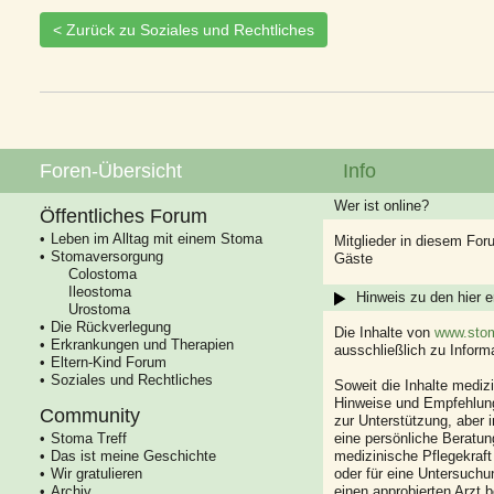
< Zurück zu Soziales und Rechtliches
Foren-Übersicht
Info
Wer ist online?
Öffentliches Forum
Leben im Alltag mit einem Stoma
Mitglieder in diesem For
Stomaversorgung
Gäste
Colostoma
Ileostoma
Hinweis zu den hier e
Urostoma
Die Rückverlegung
Die Inhalte von
www.stom
Erkrankungen und Therapien
ausschließlich zu Infor
Eltern-Kind Forum
Soziales und Rechtliches
Soweit die Inhalte mediz
Hinweise und Empfehlung
Community
zur Unterstützung, aber i
Stoma Treff
eine persönliche Beratung
Das ist meine Geschichte
medizinische Pflegekraft
Wir gratulieren
oder für eine Untersuch
Archiv
einen approbierten Arzt 