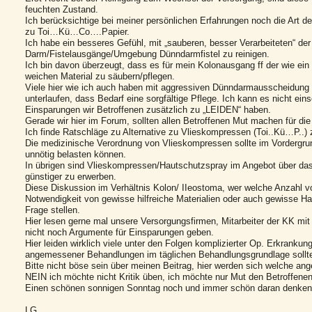
feuchten Zustand.
Ich berücksichtige bei meiner persönlichen Erfahrungen noch die Art der
zu Toi…Kü…Co….Papier.
Ich habe ein besseres Gefühl, mit „sauberen, besser Verarbeiteten“ d
Darm/Fistelausgänge/Umgebung Dünndarmfistel zu reinigen.
Ich bin davon überzeugt, dass es für mein Kolonausgang ff der wie ei
weichen Material zu säubern/pflegen.
Viele hier wie ich auch haben mit aggressiven Dünndarmausscheidung 
unterlaufen, dass Bedarf eine sorgfältige Pflege. Ich kann es nicht ein
Einsparungen wir Betroffenen zusätzlich zu „LEIDEN“ haben.
Gerade wir hier im Forum, sollten allen Betroffenen Mut machen für d
Ich finde Ratschläge zu Alternative zu Vlieskompressen (Toi..Kü…P..) z
Die medizinische Verordnung von Vlieskompressen sollte im Vordergrun
unnötig belasten können.
In übrigen sind Vlieskompressen/Hautschutzspray im Angebot über das
günstiger zu erwerben.
Diese Diskussion im Verhältnis Kolon/ IIeostoma, wer welche Anzahl v
Notwendigkeit von gewisse hilfreiche Materialien oder auch gewisse Ha
Frage stellen.
Hier lesen gerne mal unsere Versorgungsfirmen, Mitarbeiter der KK mit
nicht noch Argumente für Einsparungen geben.
Hier leiden wirklich viele unter den Folgen komplizierter Op. Erkrank
angemessener Behandlungen im täglichen Behandlungsgrundlage sollte/ 
Bitte nicht böse sein über meinen Beitrag, hier werden sich welche ange
NEIN ich möchte nicht Kritik üben, ich möchte nur Mut den Betroffene
Einen schönen sonnigen Sonntag noch und immer schön daran denken
LG