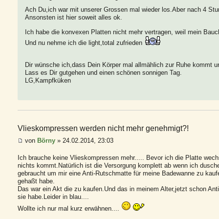
Ach Du,ich war mit unserer Grossen mal wieder los.Aber nach 4 Stu
Ansonsten ist hier soweit alles ok.
Ich habe die konvexen Platten nicht mehr vertragen, weil mein Bau
Und nu nehme ich die light,total zufrieden
Dir wünsche ich,dass Dein Körper mal allmählich zur Ruhe kommt u
Lass es Dir gutgehen und einen schönen sonnigen Tag.
LG,Kampfküken
Vlieskompressen werden nicht mehr genehmigt?!
von
Börny
» 24.02.2014, 23:03
Ich brauche keine Vlieskompressen mehr..... Bevor ich die Platte wec
nichts kommt.Natürlich ist die Versorgung komplett ab wenn ich dusche.I
gebraucht um mir eine Anti-Rutschmatte für meine Badewanne zu kaufen
gehaßt habe.
Das war ein Akt die zu kaufen.Und das in meinem Alter,jetzt schon Anti-R
sie habe.Leider in blau....
Wollte ich nur mal kurz erwähnen....