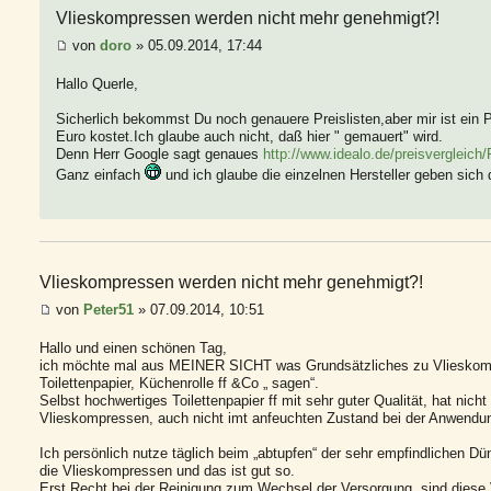
Vlieskompressen werden nicht mehr genehmigt?!
von
doro
» 05.09.2014, 17:44
Hallo Querle,
Sicherlich bekommst Du noch genauere Preislisten,aber mir ist ein 
Euro kostet.Ich glaube auch nicht, daß hier " gemauert" wird.
Denn Herr Google sagt genaues
http://www.idealo.de/preisvergleic
Ganz einfach
und ich glaube die einzelnen Hersteller geben sich d
Vlieskompressen werden nicht mehr genehmigt?!
von
Peter51
» 07.09.2014, 10:51
Hallo und einen schönen Tag,
ich möchte mal aus MEINER SICHT was Grundsätzliches zu Vlieskom
Toilettenpapier, Küchenrolle ff &Co „ sagen“.
Selbst hochwertiges Toilettenpapier ff mit sehr guter Qualität, hat nich
Vlieskompressen, auch nicht imt anfeuchten Zustand bei der Anwendu
Ich persönlich nutze täglich beim „abtupfen“ der sehr empfindlichen 
die Vlieskompressen und das ist gut so.
Erst Recht bei der Reinigung zum Wechsel der Versorgung, sind diese 