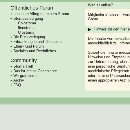
Wer ist online?
Öffentliches Forum
Leben im Alltag mit einem Stoma
Mitglieder in diesem For
Stomaversorgung
Gäste
Colostoma
Ileostoma
Hinweis zu den hier e
Urostoma
Die Rückverlegung
Die Inhalte von
www.stom
Erkrankungen und Therapien
ausschließlich zu Infor
Eltern-Kind Forum
Soziales und Rechtliches
Soweit die Inhalte mediz
Hinweise und Empfehlung
Community
zur Unterstützung, aber i
Stoma Treff
eine persönliche Beratung
Das ist meine Geschichte
medizinische Pflegekraft
Wir gratulieren
oder für eine Untersuch
Archiv
einen approbierten Arzt 
FAQ