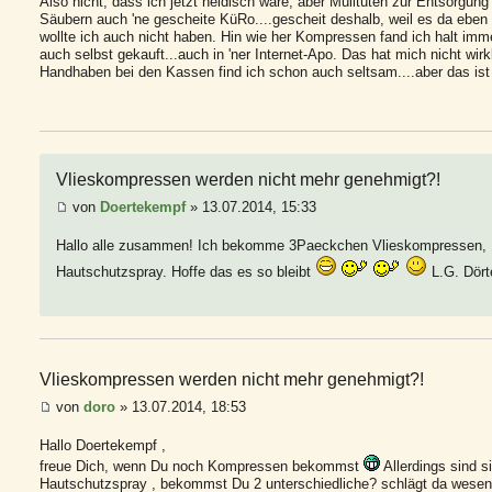
Also nicht, dass ich jetzt neidisch wäre, aber Mülltüten zur Entsorgung
Säubern auch 'ne gescheite KüRo....gescheit deshalb, weil es da eben a
wollte ich auch nicht haben. Hin wie her Kompressen fand ich halt imm
auch selbst gekauft...auch in 'ner Internet-Apo. Das hat mich nicht wir
Handhaben bei den Kassen find ich schon auch seltsam....aber das ist
Vlieskompressen werden nicht mehr genehmigt?!
von
Doertekempf
» 13.07.2014, 15:33
Hallo alle zusammen! Ich bekomme 3Paeckchen Vlieskompressen, 
Hautschutzspray. Hoffe das es so bleibt
L.G. Dört
Vlieskompressen werden nicht mehr genehmigt?!
von
doro
» 13.07.2014, 18:53
Hallo Doertekempf ,
freue Dich, wenn Du noch Kompressen bekommst
Allerdings sind s
Hautschutzspray , bekommst Du 2 unterschiedliche? schlägt da wesentl