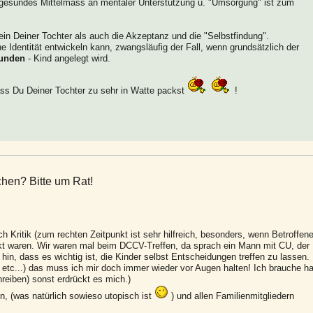
n gesundes Mittelmass an mentaler Unterstützung u. "Umsorgung" ist zum
in Deiner Tochter als auch die Akzeptanz und die "Selbstfindung".
e Identität entwickeln kann, zwangsläufig der Fall, wenn grundsätzlich der
unden
- Kind angelegt wird.
ss Du Deiner Tochter zu sehr in Watte packst
!
hen? Bitte um Rat!
ch Kritik (zum rechten Zeitpunkt ist sehr hilfreich, besonders, wenn Betroffen
nkt waren. Wir waren mal beim DCCV-Treffen, da sprach ein Mann mit CU, der
hin, dass es wichtig ist, die Kinder selbst Entscheidungen treffen zu lassen.
 etc...) das muss ich mir doch immer wieder vor Augen halten! Ich brauche ha
eiben) sonst erdrückt es mich.)
n, (was natürlich sowieso utopisch ist
) und allen Familienmitgliedern