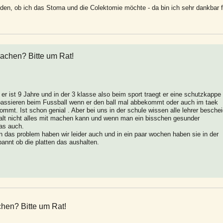
iden, ob ich das Stoma und die Colektomie möchte - da bin ich sehr dankbar f
achen? Bitte um Rat!
er ist 9 Jahre und in der 3 klasse also beim sport traegt er eine schutzkappe
passieren beim Fussball wenn er den ball mal abbekommt oder auch im taek
kommt. Ist schon genial . Aber bei uns in der schule wissen alle lehrer besche
alt nicht alles mit machen kann und wenn man ein bisschen gesunder
as auch.
en das problem haben wir leider auch und in ein paar wochen haben sie in der
nnt ob die platten das aushalten.
hen? Bitte um Rat!