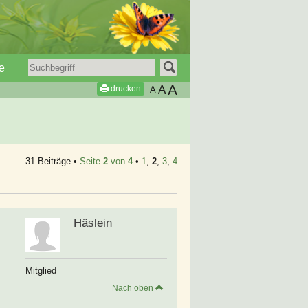
e
A
A
drucken
A
31 Beiträge •
Seite
2
von
4
•
1
,
2
,
3
,
4
Häslein
Mitglied
Nach oben