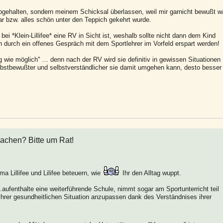
bgehalten, sondern meinem Schicksal überlassen, weil mir garnicht bewußt wa
ar bzw. alles schön unter den Teppich gekehrt wurde.
bei *Klein-Lillifee* eine RV in Sicht ist, weshalb sollte nicht dann dem Kind
 durch ein offenes Gespräch mit dem Sportlehrer im Vorfeld erspart werden!
g wie möglich" ... denn nach der RV wird sie definitiv in gewissen Situationen
elbstbewußter und selbstverständlicher sie damit umgehen kann, desto besser
achen? Bitte um Rat!
a Lillifee und Lilifee beteuern, wie
Ihr den Alltag wuppt.
rhs.aufenthalte eine weiterführende Schule, nimmt sogar am Sportunterricht teil
ihrer gesundheitlichen Situation anzupassen dank des Verständnises ihrer