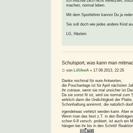
Ich möchte Dich nicht verletzten, tro
machen, normal leben.
Mit dem Sportlehrer kannst Du ja rede
Sie soll doch wie jedes andere Kind a
LG, Häslein
Schulsport, was kann man mitmac
von
LillifeeA
» 17.09.2013, 22:25
Danke nochmal für eure Antworten,
die Pouchanlage ist für April nächsten J
ihr zutraue, wenn sie mal unsicher ist.Da
Da sie sonst fit ist, wird sie normal zum
wirklich dann die Undichtigkeit der Platte
Schonhaltung annimmt, die natürlich doof i
irgendetwas verletzt werden kann. Aber e
Wenn man das liest z.T. in den Beiträgen 
schon 6-8 versch. probiert, ist auch ein Mi
hängen bei ihr bis in den Schritt! Reakti