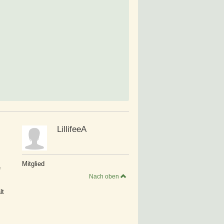
LillifeeA
Mitglied
e
Nach oben
lt