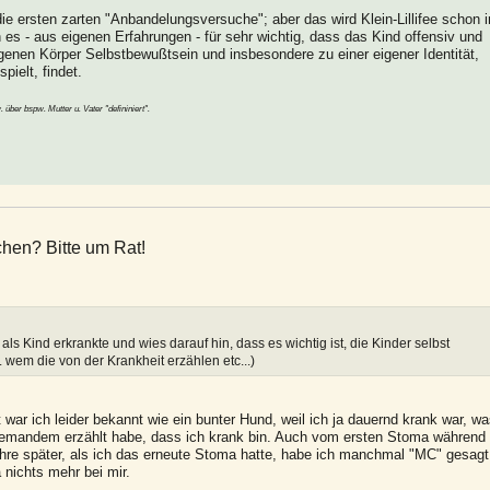
die ersten zarten "Anbandelungsversuche"; aber das wird Klein-Lillifee schon i
es - aus eigenen Erfahrungen - für sehr wichtig, dass das Kind offensiv und
enen Körper Selbstbewußtsein und insbesondere zu einer eigener Identität,
pielt, findet.
 über bspw. Mutter u. Vater "defininiert".
hen? Bitte um Rat!
ls Kind erkrankte und wies darauf hin, dass es wichtig ist, die Kinder selbst
. wem die von der Krankheit erzählen etc...)
t war ich leider bekannt wie ein bunter Hund, weil ich ja dauernd krank war, w
 jemandem erzählt habe, dass ich krank bin. Auch vom ersten Stoma während
 Jahre später, als ich das erneute Stoma hatte, habe ich manchmal "MC" gesagt
 nichts mehr bei mir.