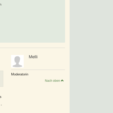
n
Melli
Moderatorin
Nach oben
as
 -