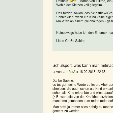
Deshalb
, Mama von Lillifee, ei
Wohle der Kleinen völlig legitim.
Das fördert sowohl das Selbstbewußtse
Schrecklich, wenn ein Kind keine eigen
Maßstab an einem gleichaltrigen -
ges
Keineswegs habe ich den Eindruck, da
Liebe Grüße Sabine
Schulsport, was kann man mitmac
von
LillifeeA
» 18.09.2013, 22:35
Danke Sabine,
es tut gut, deine Worte zu lesen. Aber au
shreiben, die auch schon als Kind erkra
schon als Kind erkrankte und wies darauf 
(z.B. wem die von der Krankheit erzählen
manchmal jemanden zum reden (oder schr
Man hofft ja immer alles richtig zu mache
gerecht zu werden.