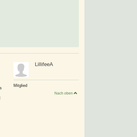
LillifeeA
Mitglied
es
Nach oben
t