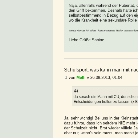
Naja, allenfalls während der Pubertät, 
den Griff bekommen. Deshalb halte ich 
selbstbestimmend in Bezug auf den eig
wo die Krankheit eine sekundäre Rolle s
Ich war niemals ich selbst - habe mich hinter Idealen versteckt bzw.
Liebe Grüße Sabine
Schulsport, was kann man mitmac
von
Melli
» 26.09.2013, 01:04
da sprach ein Mann mit CU, der schon a
Entscheidungen treffen zu lassen. (z.B
Ja, sehr wichtig! Bei uns in der Kleinstad
dazu führte, dass ich seitdem NIE mehr
der Schulzeit nicht. Erst wieder viiiiele
aber nur, wenn's sein muss, man merkt ja