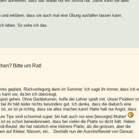
tzdem anmerken, dass das Mädel nur ein Stoma hat. Damit kann sie alles
n und erklären, dass sie auch mal eine Übung ausfallen lassen kann.
uch leben. So sehe ich das.
hen? Bitte um Rat!
ahres geplant, Rückverlegung dann im Sommer. Ich sage ihr immer, dass ich 
s kann sie, da bin ich überzeugt.
 Sport gehen. Ohne Geräteturnen, hoffe der Lehrer spielt mit. Unser Problem is
, bei ihr hält leider nichts besonders gut. Ich denke, dass die dadurch eine
st, es ist ja richtig, dass sie alles machen kann! Hatte halt nur Angst, dass
ure Tips sind schonmal super, bin halt auch nur eine (besorgte) Mutter!
ist es schon beneidenswert, dass bei vielen die Platte so dicht hält. Haben
di-Beutel, der hat natürlich eine kleinere Platte, als die grossen, aber die
onen auf Kleber, Nässen, etc... Deshalb nun der Ausstreifbeutel von Dansac.