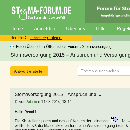
Home
Anmelden
Über uns
Hilfe
Regel
Neu hier? |
schnell registrieren!
Foren-Übersicht
‹
Öffentliches Forum
‹
Stomaversorgung
Stomaversorgung 2015 – Anspruch und Versorgungs-
Antwort erstellen
Stomaversorgung 2015 – Anspruch und ...
von
Addie
» 14.03.2015, 13:44
Hallo Renni !
Die KK wollen sparen und das auf Kosten der Leidenden
. Ja, 
wollte die KK die Materialkosten für meine Wundversorgung (vom KH