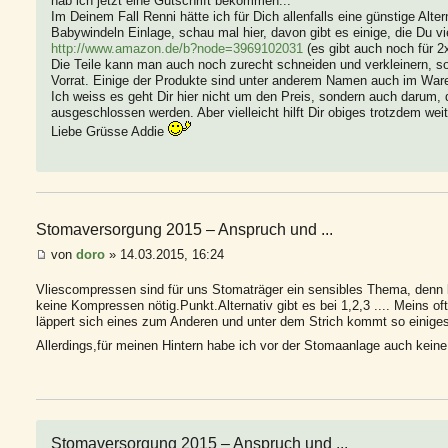
hab ich jetzt eine Gutschrift bekommen...
Im Deinem Fall Renni hätte ich für Dich allenfalls eine günstige Alte
Babywindeln Einlage, schau mal hier, davon gibt es einige, die Du vi
http://www.amazon.de/b?node=3969102031
(es gibt auch noch für 2x
Die Teile kann man auch noch zurecht schneiden und verkleinern, so 
Vorrat. Einige der Produkte sind unter anderem Namen auch im Ware
Ich weiss es geht Dir hier nicht um den Preis, sondern auch darum,
ausgeschlossen werden. Aber vielleicht hilft Dir obiges trotzdem weit
Liebe Grüsse Addie
Stomaversorgung 2015 – Anspruch und ...
von
doro
» 14.03.2015, 16:24
Vliescompressen sind für uns Stomaträger ein sensibles Thema, denn
keine Kompressen nötig.Punkt.Alternativ gibt es bei 1,2,3 .... Meins 
läppert sich eines zum Anderen und unter dem Strich kommt so eini
Allerdings,für meinen Hintern habe ich vor der Stomaanlage auch k
Stomaversorgung 2015 – Anspruch und ...