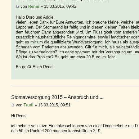
von
Renni
» 15.03.2015, 09:42
Hallo Doro und Addie,
vielen lieben Dank für Eure Antworten. Ich brauche kleine, weiche, a
Läppchen. Der Stomarand ist faltig und in diesen kleinen Falten blei
dem feuchten Darm abgesondert wird. Um Flüssigkeit vom anderen T
zusätzlich haushaltsübliche Reinigungsmittel sowie Handtücher oder
geht es mir um die qualifizierte Wundversorgung. Ich muss als ausg
Schaden vom Patienten abzuwenden. Gilt für mich, als selbstständ
Pflege zu vermeinden? Ich gehe sparsam mit der Versorgung um und
Wo ist das Problem? Es geht um etwa 20 Euro im Jahr.
Es grüßt Euch Renni
Stomaversorgung 2015 – Anspruch und ...
von
Trudi
» 15.03.2015, 09:51
Hi Renni,
ich nehme sensitive Einmalwaschlappen von einer Drogeriekette mit D
den 50 im Packerl 200 machen kannst für ca 2,-€.