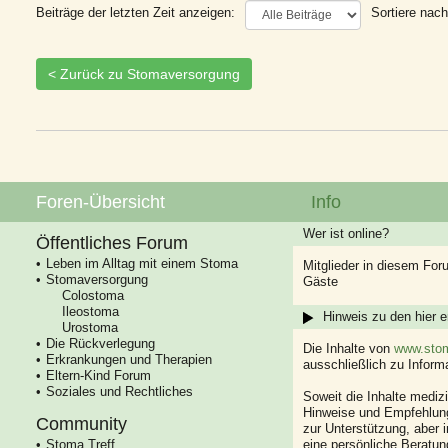
Beiträge der letzten Zeit anzeigen:
Sortiere nach
< Zurück zu Stomaversorgung
Foren-Übersicht
Info
Wer ist online?
Öffentliches Forum
Leben im Alltag mit einem Stoma
Mitglieder in diesem For
Stomaversorgung
Gäste
Colostoma
Ileostoma
Hinweis zu den hier e
Urostoma
Die Rückverlegung
Die Inhalte von
www.stom
Erkrankungen und Therapien
ausschließlich zu Infor
Eltern-Kind Forum
Soziales und Rechtliches
Soweit die Inhalte mediz
Hinweise und Empfehlung
Community
zur Unterstützung, aber i
Stoma Treff
eine persönliche Beratung