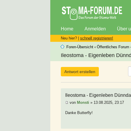
Home
Anmelden
Über 
Neu hier? |
schnell registrieren!
Foren-Übersicht
‹
Öffentliches Forum
Ileostoma - Eigenleben Dünnd
Antwort erstellen
Ileostoma - Eigenleben Dünnd
von
Monsti
» 13.08.2025, 23:17
Danke Butterfly!