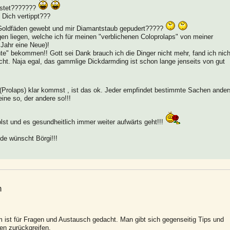
ostet???????
 Dich vertippt???
s Goldfäden gewebt und mir Diamantstaub gepudert?????
n liegen, welche ich für meinen "verblichenen Coloprolaps" von meiner
Jahr eine Neue)!
ante" bekommen!! Gott sei Dank brauch ich die Dinger nicht mehr, fand ich nich
cht. Naja egal, das gammlige Dickdarmding ist schon lange jenseits von gut
 (Prolaps) klar kommst , ist das ok. Jeder empfindet bestimmte Sachen ander
eine so, der andere so!!!
lst und es gesundheitlich immer weiter aufwärts geht!!!
de wünscht Börgi!!!
m
 ist für Fragen und Austausch gedacht. Man gibt sich gegenseitig Tips und
en zurückgreifen.