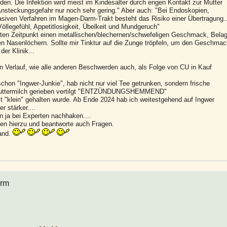
en. Die Infektion wird meist im Kindesalter durch engen Kontakt zur Mutter
Ansteckungsgefahr nur noch sehr gering." Aber auch: "Bei Endoskopien,
vasiven Verfahren im Magen-Darm-Trakt besteht das Risiko einer Übertragung..
legefühl, Appetitlosigkeit, Übelkeit und Mundgeruch"
ten Zeitpunkt einen metallischen/blechernen/schwefeligen Geschmack, Bela
n Nasenlöchern. Sollte mir Tinktur auf die Zunge tröpfeln, um den Geschmac
er Klinik...
Verlauf, wie alle anderen Beschwerden auch, als Folge von CU in Kauf
chon "Ingwer-Junkie", hab nicht nur viel Tee getrunken, sondern frische
i/Buttermilch gerieben vertilgt "ENTZÜNDUNGSHEMMEND"
"klein" gehalten wurde. Ab Ende 2024 hab ich weitestgehend auf Ingwer
 stärker....
n ja bei Experten nachhaken....
en hierzu und beantworte auch Fragen.
and.
arm