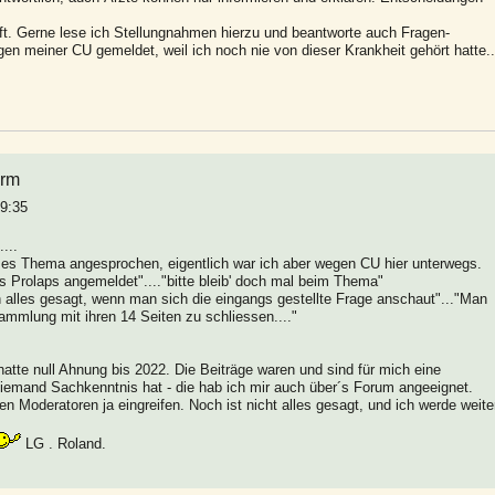
ift. Gerne lese ich Stellungnahmen hierzu und beantworte auch Fragen-
en meiner CU gemeldet, weil ich noch nie von dieser Krankheit gehört hatte..
arm
19:35
...
es Thema angesprochen, eigentlich war ich aber wegen CU hier unterwegs.
s Prolaps angemeldet"...."bitte bleib' doch mal beim Thema"
ich alles gesagt, wenn man sich die eingangs gestellte Frage anschaut"..."Man
ammlung mit ihren 14 Seiten zu schliessen...."
atte null Ahnung bis 2022. Die Beiträge waren und sind für mich eine
iemand Sachkenntnis hat - die hab ich mir auch über´s Forum angeeignet.
n Moderatoren ja eingreifen. Noch ist nicht alles gesagt, und ich werde weite
LG . Roland.