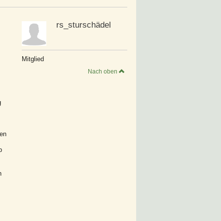
rs_sturschädel
Mitglied
Nach oben
g
den
b
h