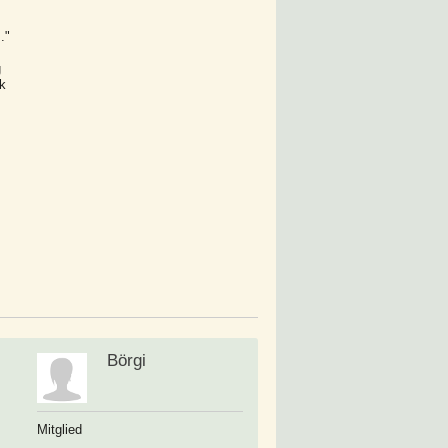
."
g
k
Börgi
Mitglied