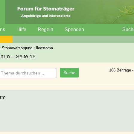
uns
Hilfe
Regeln
Spenden
Such
‹
Stomaversorgung
‹
Ileostoma
arm – Seite 15
166 Beiträge 
arm