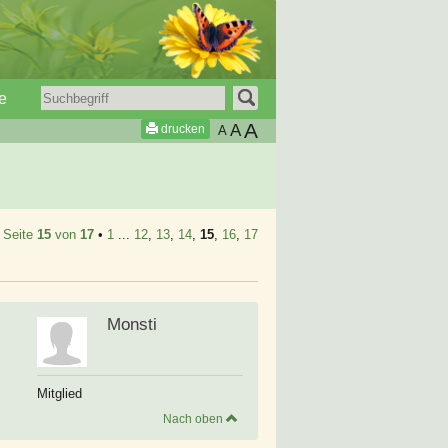
e
A
A
drucken
A
•
Seite
15
von
17
•
1
...
12
,
13
,
14
,
15
,
16
,
17
Monsti
Mitglied
Nach oben