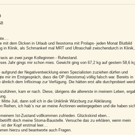
m
58
e....
mit dem Dicken in Urlaub und Ileostoma mit Prolaps- jeden Monat Blutbild
g in Klinik, als Schmankerl mal MRT und Ultraschall zwischendurch in Klinik,
axis an zwei junge Kolleginnen - Ruhestand.
ses Jahr gings mir schon mies. Gewicht ging von 67,2 kg auf gestern 58,6 k
 aufgrund der Negativentwicklung einen Spezialisten zuziehen dürfen und
e mir im Erstgespräch, dass die OP (Ileostoma) völlig falsch war. Bereits in
nlich dem Infliximap zur Verfügung. Die hätten erst alle durchprobiert wer
zuführen, kam er nach. Diese, übrigens die allererste in meinem Leben, erga
ung.
Mitte Juli, dann soll ich in die Uniklinik Würzburg zur Abklärung.
 Reihen, ich hab´s nur an meine Ärztinnen weitergegeben und die haben sic
t meinem Ist-Zustand vollkommen zufrieden. Glückskind eben...
 betrifft doch meine Stoma-Baustelle. Versuche das zu erklären, wenn mein
st der Kopf erstmal leer....
hmen hierzu und beantworte auch Fragen.