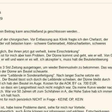
m
29
in Beitrag kann anschließend ja geschlossen werden...
der chirurgischen. Vor Entlassung aus Klinik fragte ich den Chefarzt, der
eder voll belasten kann - schwere Gartenarbeit, Abbrucharbeiten, schweres
ich, Bei ihnen jetzt gut verheilt, keine Einschränkung"
 ist für mich aber kein Problem. Der Dünne kommt und geht, wie er will. Von 
er will und wann er es will. ich akzeptier´s, muss halt die Beutelentleerung
eils 3 Std Zeitung ausgetragen, um wieder Beinmuskeln zu bekommen. Das wa
 der Dünne am Beutel scheuerte.
eine "Leibbinde in Sonderanfertigung". Nach langer Suche setzte ein
Der Beutel lässt sich durch die Leibbinde schieben, der Dünne bleibt durch
nd ich hab den Beutel im Auge. Kosten für die AOK BY ca. 700 EUR.
g, so dass ein Langzeittest noch nicht möglich war. Da meine Kurve wieder na
ch. War vor 50 Jahren oft zum Schifahren in A, die Hohe Salve hab ich immer
 ich halt hoch.
mt für mich persönlich NICHT in Frage - KEINE OP, KEIN
ist, habe keine Probleme damit, sehe für mich nur Vorteile.
twortlich, auch Ärzte können nur informieren und erklären. Entscheidungen