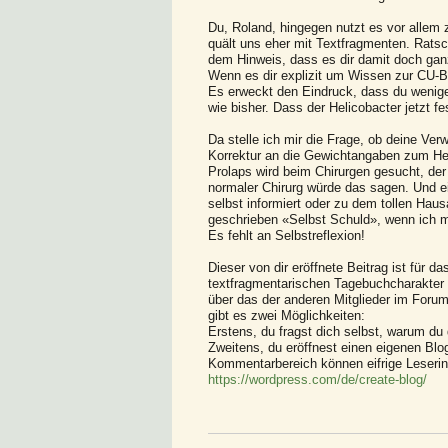
Du, Roland, hingegen nutzt es vor allem 
quält uns eher mit Textfragmenten. Ratsch
dem Hinweis, dass es dir damit doch gan
Wenn es dir explizit um Wissen zur CU-B
Es erweckt den Eindruck, dass du wenig
wie bisher. Dass der Helicobacter jetzt fe
Da stelle ich mir die Frage, ob deine Ve
Korrektur an die Gewichtangaben zum Heb
Prolaps wird beim Chirurgen gesucht, der 
normaler Chirurg würde das sagen. Und 
selbst informiert oder zu dem tollen Hausa
geschrieben «Selbst Schuld», wenn ich mi
Es fehlt an Selbstreflexion!
Dieser von dir eröffnete Beitrag ist für
textfragmentarischen Tagebuchcharakter 
über das der anderen Mitglieder im Foru
gibt es zwei Möglichkeiten:
Erstens, du fragst dich selbst, warum du
Zweitens, du eröffnest einen eigenen Blog
Kommentarbereich können eifrige Leserin
https://wordpress.com/de/create-blog/