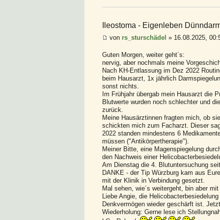
Ileostoma - Eigenleben Dünndar
von
rs_sturschädel
» 16.08.2025, 00:
Guten Morgen, weiter geht´s:
nervig, aber nochmals meine Vorgeschicht
Nach KH-Entlassung im Dez 2022 Routine 
beim Hausarzt, 1x jährlich Darmspiegelun
sonst nichts.
Im Frühjahr übergab mein Hausarzt die Pr
Blutwerte wurden noch schlechter und die
zurück.
Meine Hausärztinnen fragten mich, ob sie
schickten mich zum Facharzt. Dieser sagt
2022 standen mindestens 6 Medikamente äh
müssen ("Antikörpertherapie").
Meiner Bitte, eine Magenspiegelung durch
den Nachweis einer Helicobacterbesiedel
Am Dienstag die 4. Blutuntersuchung seit 
DANKE - der Tip Würzburg kam aus Euren
mit der Klinik in Verbindung gesetzt.
Mal sehen, wie´s weitergeht, bin aber mi
Liebe Angie, die Helicobacterbesiedelung
Denkvermögen wieder geschärft ist. Jetzt i
Wiederholung: Gerne lese ich Stellungna