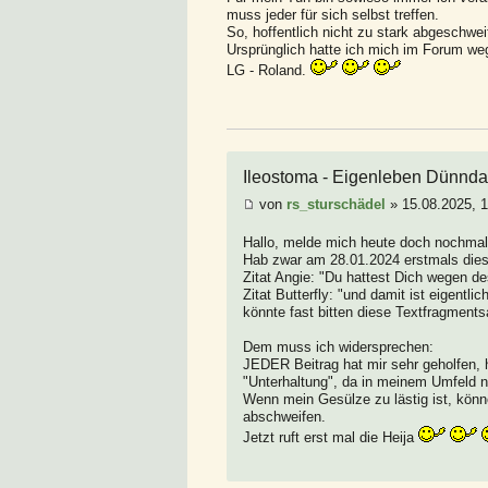
muss jeder für sich selbst treffen.
So, hoffentlich nicht zu stark abgeschwe
Ursprünglich hatte ich mich im Forum weg
LG - Roland.
Ileostoma - Eigenleben Dünnd
von
rs_sturschädel
» 15.08.2025, 
Hallo, melde mich heute doch nochmal.
Hab zwar am 28.01.2024 erstmals dies
Zitat Angie: "Du hattest Dich wegen de
Zitat Butterfly: "und damit ist eigentl
könnte fast bitten diese Textfragments
Dem muss ich widersprechen:
JEDER Beitrag hat mir sehr geholfen, h
"Unterhaltung", da in meinem Umfeld n
Wenn mein Gesülze zu lästig ist, könne
abschweifen.
Jetzt ruft erst mal die Heija