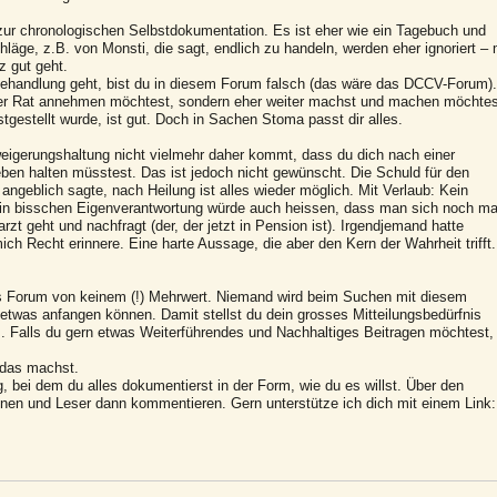
zur chronologischen Selbstdokumentation. Es ist eher wie ein Tagebuch und
läge, z.B. von Monsti, die sagt, endlich zu handeln, werden eher ignoriert – 
z gut geht.
ehandlung geht, bist du in diesem Forum falsch (das wäre das DCCV-Forum).
er Rat annehmen möchtest, sondern eher weiter machst und machen möchtes
stgestellt wurde, ist gut. Doch in Sachen Stoma passt dir alles.
rweigerungshaltung nicht vielmehr daher kommt, dass du dich nach einer
en halten müsstest. Das ist jedoch nicht gewünscht. Die Schuld für den
angeblich sagte, nach Heilung ist alles wieder möglich. Mit Verlaub: Kein
ein bisschen Eigenverantwortung würde auch heissen, dass man sich noch ma
rzt geht und nachfragt (der, der jetzt in Pension ist). Irgendjemand hatte
ch Recht erinnere. Eine harte Aussage, die aber den Kern der Wahrheit trifft.
 das Forum von keinem (!) Mehrwert. Niemand wird beim Suchen mit diesem
etwas anfangen können. Damit stellst du dein grosses Mitteilungsbedürfnis
m. Falls du gern etwas Weiterführendes und Nachhaltiges Beitragen möchtest,
 das machst.
, bei dem du alles dokumentierst in der Form, wie du es willst. Über den
nen und Leser dann kommentieren. Gern unterstütze ich dich mit einem Link: