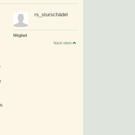
rs_sturschädel
Mitglied
Nach oben
0
r
ch