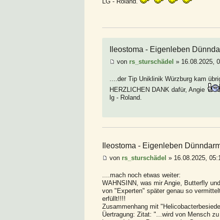
LG - Roland.
Ileostoma - Eigenleben Dünnd
von
rs_sturschädel
» 16.08.2025, 
....der Tip Uniklinik Würzburg kam üb
HERZLICHEN DANK dafür, Angie
lg - Roland.
Ileostoma - Eigenleben Dünndar
von
rs_sturschädel
» 16.08.2025, 05:
....mach noch etwas weiter:
WAHNSINN, was mir Angie, Butterfly und Me
von "Experten" später genau so vermittelt
erfüllt!!!!
Zusammenhang mit "Helicobacterbesiede
Üertragung: Zitat: "...wird von Mensch z