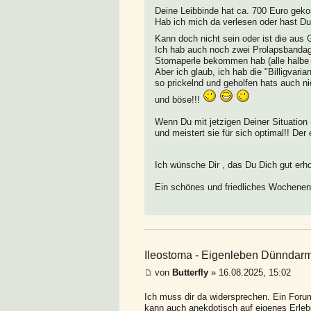
Deine Leibbinde hat ca. 700 Euro gek
Hab ich mich da verlesen oder hast Du
Kann doch nicht sein oder ist die au
Ich hab auch noch zwei Prolapsbandage
Stomaperle bekommen hab (alle halbe 
Aber ich glaub, ich hab die "Billigvari
so prickelnd und geholfen hats auch ni
und böse!!!
Wenn Du mit jetzigen Deiner Situation
und meistert sie für sich optimal!! Der 
Ich wünsche Dir , das Du Dich gut erho
Ein schönes und friedliches Wochenen
Ileostoma - Eigenleben Dünndar
von
Butterfly
» 16.08.2025, 15:02
Ich muss dir da widersprechen. Ein Forum
kann auch anekdotisch auf eigenes Erleb