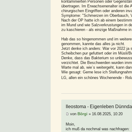
kontaminierten Personen oder Gegenständ
übertragen. Im Erwachsenenalter ist die 
chirurgischen Eingriffen oder anderen in
Symptome: "Schmerzen im Oberbauch, Völ
Nach der OP hatte ich ab einem bestimm
im Mund und wie Salzverkrustungen in de
zu kaschieren - als einzige Maßnahme in d
Hab das so hingenommen und im weiteren 
genommen, kannte das alles ja nicht.
Jetzt denke ich anders: War vor 2022 ja s
Scheibchen pur gefuttert oder im Müsl
Denke, dass das Bakterium so unbewusst 
verzichtet. Die Beschwerden wurden immer
Warte mal ab, wie´s weitergeht, kann dan
Wie gesagt: Gerne lese ich Stellungnahm
LG, allen ein schönes Wochenende - Rol
Ileostoma - Eigenleben Dünnd
von
Börgi
» 16.08.2025, 10:20
Moin,
ich muß da nochmal was nachfragen: