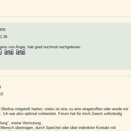
arm
01:36
rigens von Angie, hab grad nochmal nachgelesen.
m
10
rlina mitgeteilt hatten; vieles ist eins zu eins eingetroffen oder wurde mir
. Ich war also optimal vorbereitet. Forum hat für mich Zweck vollständig
lung", meine Vermutung:
u Mensch übertragen, durch Speichel oder über indirekten Kontakt mit