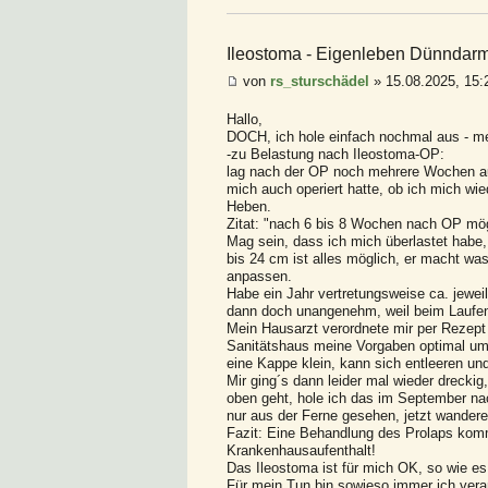
Ileostoma - Eigenleben Dünndar
von
rs_sturschädel
» 15.08.2025, 15:
Hallo,
DOCH, ich hole einfach nochmal aus - me
-zu Belastung nach Ileostoma-OP:
lag nach der OP noch mehrere Wochen auf 
mich auch operiert hatte, ob ich mich wi
Heben.
Zitat: "nach 6 bis 8 Wochen nach OP mögl
Mag sein, dass ich mich überlastet habe,
bis 24 cm ist alles möglich, er macht was 
anpassen.
Habe ein Jahr vertretungsweise ca. jew
dann doch unangenehm, weil beim Laufen
Mein Hausarzt verordnete mir per Rezept 
Sanitätshaus meine Vorgaben optimal um. 
eine Kappe klein, kann sich entleeren u
Mir ging´s dann leider mal wieder drecki
oben geht, hole ich das im September na
nur aus der Ferne gesehen, jetzt wandere
Fazit: Eine Behandlung des Prolaps kom
Krankenhausaufenthalt!
Das Ileostoma ist für mich OK, so wie es 
Für mein Tun bin sowieso immer ich veran