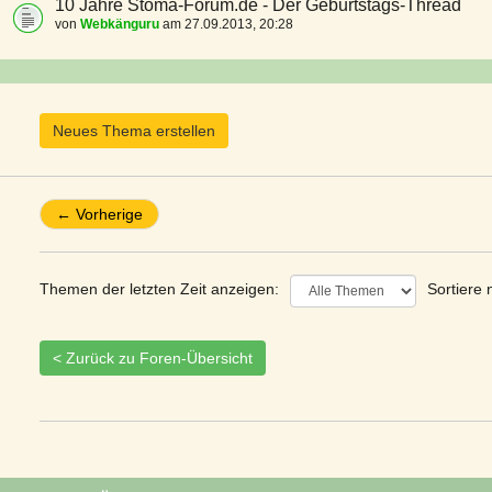
10 Jahre Stoma-Forum.de - Der Geburtstags-Thread
von
Webkänguru
am 27.09.2013, 20:28
Neues Thema erstellen
← Vorherige
Themen der letzten Zeit anzeigen:
Sortiere 
< Zurück zu Foren-Übersicht