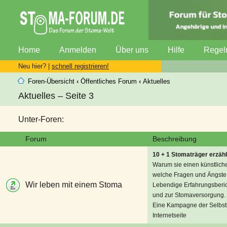
Home
Anmelden
Über uns
Hilfe
Regel
Neu hier? |
schnell registrieren!
Foren-Übersicht
‹
Öffentliches Forum
‹
Aktuelles
Aktuelles – Seite 3
Unter-Foren:
Forum
Beschreibung
10 + 1 Stomaträger erzäh
Warum sie einen künstlic
welche Fragen und Ängste s
Wir leben mit einem Stoma
Lebendige Erfahrungsberi
und zur Stomaversorgung.
Eine Kampagne der Selbsth
Internetseite