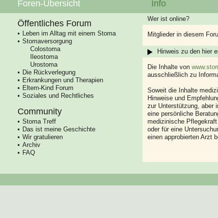
Foren-Übersicht
Info
Wer ist online?
Öffentliches Forum
Leben im Alltag mit einem Stoma
Mitglieder in diesem For
Stomaversorgung
Colostoma
Hinweis zu den hier e
Ileostoma
Urostoma
Die Inhalte von
www.stom
Die Rückverlegung
ausschließlich zu Infor
Erkrankungen und Therapien
Eltern-Kind Forum
Soweit die Inhalte mediz
Soziales und Rechtliches
Hinweise und Empfehlung
zur Unterstützung, aber i
Community
eine persönliche Beratung
Stoma Treff
medizinische Pflegekraft
Das ist meine Geschichte
oder für eine Untersuch
Wir gratulieren
einen approbierten Arzt 
Archiv
FAQ