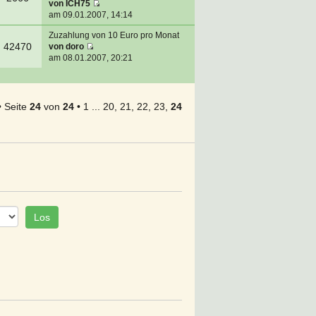
von
ICH75
am 09.01.2007, 14:14
Zuzahlung von 10 Euro pro Monat
42470
von
doro
am 08.01.2007, 20:21
•
Seite
24
von
24
•
1
...
20
,
21
,
22
,
23
,
24