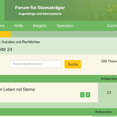
uns
Hilfe
Regeln
Spenden
Such
‹
Soziales und Rechtliches
ite 24
589 Them
Antworte
m Leben mit Stoma
13
1
2
Antworten