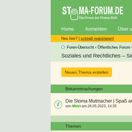
Home
Anmelden
Über 
Neu hier? |
schnell registrieren!
Foren-Übersicht
‹
Öffentliches Forum
Soziales und Rechtliches – Se
Neues Thema erstellen
Bekanntmachungen
Die Stoma Mutmacher | Spaß a
von
Minzi
am 26.05.2023, 14:35
Themen