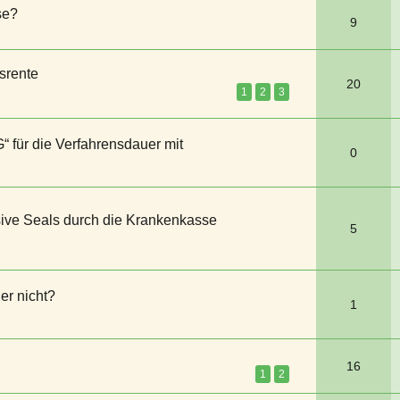
se?
9
srente
20
1
2
3
“ für die Verfahrensdauer mit
0
ve Seals durch die Krankenkasse
5
er nicht?
1
16
1
2