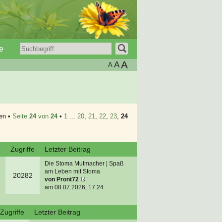
e
A
A
A
en •
Seite
24
von
24
•
1
...
20
,
21
,
22
,
23
,
24
n
Zugriffe
Letzter Beitrag
Die Stoma Mutmacher | Spaß
am Leben mit Stoma
20282
von
Pront72
am 08.07.2026, 17:24
Zugriffe
Letzter Beitrag