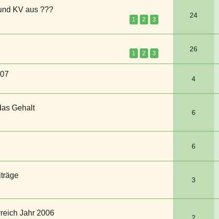
 und KV aus ???
24
1
2
3
26
1
2
3
007
4
as Gehalt
6
6
träge
3
reich Jahr 2006
2