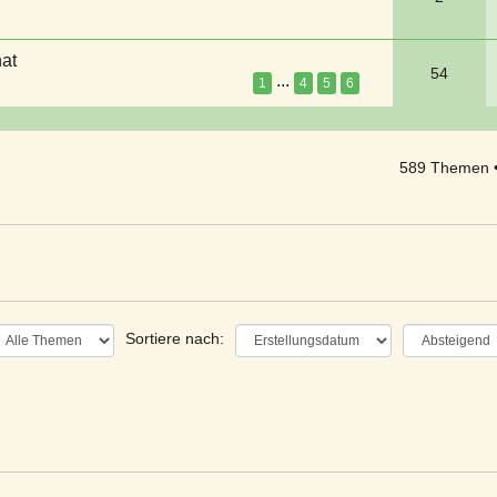
at
54
...
1
4
5
6
589 Themen 
Sortiere nach: