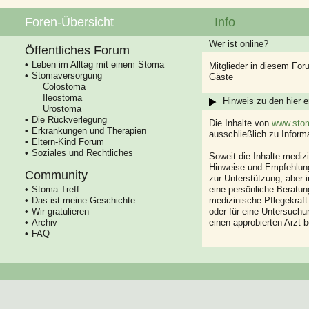
Foren-Übersicht
Info
Wer ist online?
Öffentliches Forum
Leben im Alltag mit einem Stoma
Mitglieder in diesem For
Stomaversorgung
Gäste
Colostoma
Ileostoma
Hinweis zu den hier e
Urostoma
Die Rückverlegung
Die Inhalte von
www.stom
Erkrankungen und Therapien
ausschließlich zu Infor
Eltern-Kind Forum
Soziales und Rechtliches
Soweit die Inhalte mediz
Hinweise und Empfehlung
Community
zur Unterstützung, aber i
Stoma Treff
eine persönliche Beratung
Das ist meine Geschichte
medizinische Pflegekraft
Wir gratulieren
oder für eine Untersuch
Archiv
einen approbierten Arzt 
FAQ