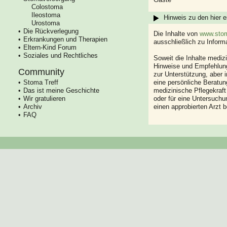
Colostoma
Ileostoma
Hinweis zu den hier e
Urostoma
Die Rückverlegung
Die Inhalte von
www.stom
Erkrankungen und Therapien
ausschließlich zu Infor
Eltern-Kind Forum
Soziales und Rechtliches
Soweit die Inhalte mediz
Hinweise und Empfehlung
Community
zur Unterstützung, aber i
Stoma Treff
eine persönliche Beratung
Das ist meine Geschichte
medizinische Pflegekraft
Wir gratulieren
oder für eine Untersuch
Archiv
einen approbierten Arzt 
FAQ