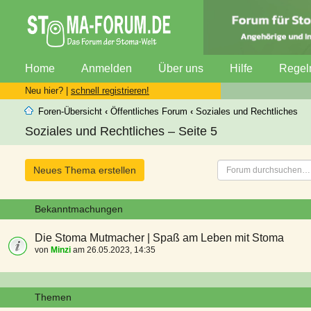
Home
Anmelden
Über uns
Hilfe
Regel
Neu hier? |
schnell registrieren!
Foren-Übersicht
‹
Öffentliches Forum
‹
Soziales und Rechtliches
Soziales und Rechtliches – Seite 5
Neues Thema erstellen
Bekanntmachungen
Die Stoma Mutmacher | Spaß am Leben mit Stoma
von
Minzi
am 26.05.2023, 14:35
Themen