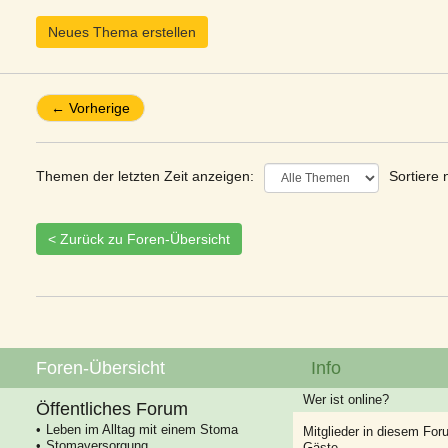
Neues Thema erstellen
← Vorherige
Themen der letzten Zeit anzeigen:
Sortiere 
< Zurück zu Foren-Übersicht
Foren-Übersicht
Info
Wer ist online?
Öffentliches Forum
Leben im Alltag mit einem Stoma
Mitglieder in diesem For
Stomaversorgung
Gäste