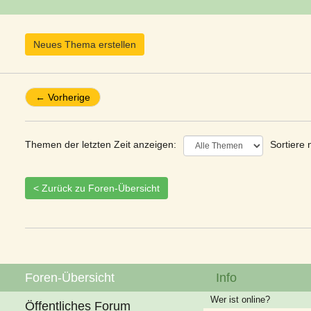
Neues Thema erstellen
← Vorherige
Themen der letzten Zeit anzeigen:
Sortiere 
< Zurück zu Foren-Übersicht
Foren-Übersicht
Info
Wer ist online?
Öffentliches Forum