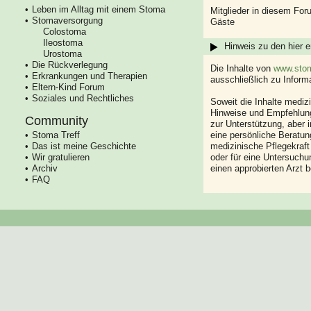
Leben im Alltag mit einem Stoma
Mitglieder in diesem For
Stomaversorgung
Gäste
Colostoma
Ileostoma
Hinweis zu den hier e
Urostoma
Die Rückverlegung
Die Inhalte von
www.stom
Erkrankungen und Therapien
ausschließlich zu Infor
Eltern-Kind Forum
Soziales und Rechtliches
Soweit die Inhalte mediz
Hinweise und Empfehlung
Community
zur Unterstützung, aber i
Stoma Treff
eine persönliche Beratung
Das ist meine Geschichte
medizinische Pflegekraft
Wir gratulieren
oder für eine Untersuch
Archiv
einen approbierten Arzt 
FAQ