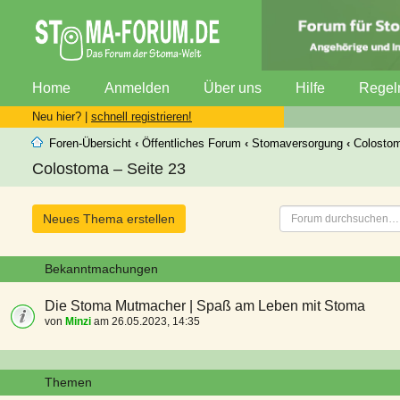
Home
Anmelden
Über uns
Hilfe
Regel
Neu hier? |
schnell registrieren!
Foren-Übersicht
‹
Öffentliches Forum
‹
Stomaversorgung
‹
Colosto
Colostoma – Seite 23
Neues Thema erstellen
Bekanntmachungen
Die Stoma Mutmacher | Spaß am Leben mit Stoma
von
Minzi
am 26.05.2023, 14:35
Themen