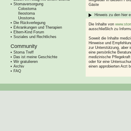
Stomaversorgung
Gäste
Colostoma
Ileostoma
Hinweis zu den hier e
Urostoma
Die Rückverlegung
Die Inhalte von
www.stom
Erkrankungen und Therapien
ausschließlich zu Infor
Eltern-Kind Forum
Soziales und Rechtliches
Soweit die Inhalte mediz
Hinweise und Empfehlung
Community
zur Unterstützung, aber i
Stoma Treff
eine persönliche Beratung
Das ist meine Geschichte
medizinische Pflegekraft
Wir gratulieren
oder für eine Untersuch
Archiv
einen approbierten Arzt 
FAQ